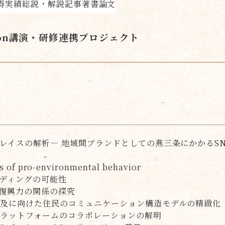
得実績
総説・解説記事
著書
論文
on
講演・研修
連携プロジェクト
レイスの解析― 地域間ブランドとしての燕三条にかかるSN
ts of pro-environmental behavior
ディングの可能性
復興力の関係の探究
及に向けた住民のコミュニケーション構造モデルの精緻化
ラットフォームのコラボレーションの解明