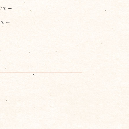
けてー
してー