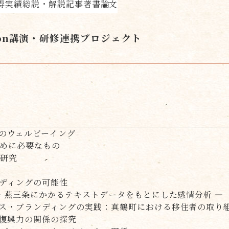
得実績
総説・解説記事
著書
論文
on
講演・研修
連携プロジェクト
のウェルビーイング
めに必要なもの
の研究
ディングの可能性
― 燕三条にかかるテキストデータをもとにした感情分析 ―
ス・ブランディングの実践：真鶴町における移住者の取り
復興力の関係の探究