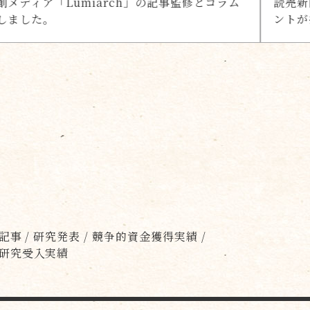
事監修とコラム
読売新聞「The論点 年賀状出す？や
ントが掲載されました。
説記事 / 研究発表 / 競争的資金獲得実績 /
同研究受入実績