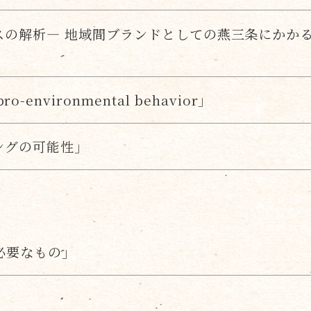
の解析― 地域間ブランドとしての燕三条にかかる
f pro-environmental behavior」
ングの可能性」
必要なもの」