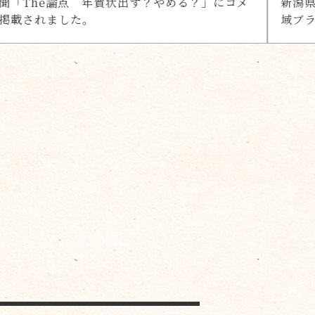
める？」にコメ
新潟県自治研修所 令和７年度能力開
域ブランディング」 に登壇しました。