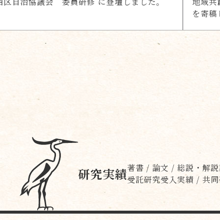
しました。
地域共創メディア「Lumiarch」の記
を寄稿しました。
著書 / 論文 / 総説・解
研究実績
受託研究受入実績 / 共