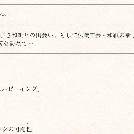
グへ」
と手すき和紙との出会い。そして伝統工芸・和紙の
房を訪ねて～」
ェルビーイング」
」
ングの可能性」