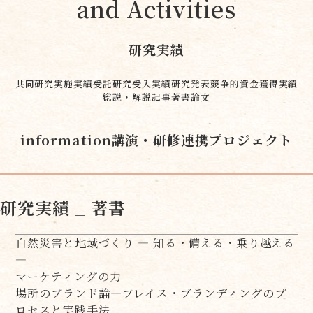
and Activities
研究実績
共同研究実施実績
受託研究受入実績
研究発表
競争的資金獲得実績
総説・解説記事
著書
論文
information
講演・研修
連携プロジェクト
研究実績
_ 著書
自然災害と地域づくり ― 知る・備える・乗り越える
―
マーケティングの力
場所のブランド論―プレイス・ブランディングのプ
ロセスと実践手法