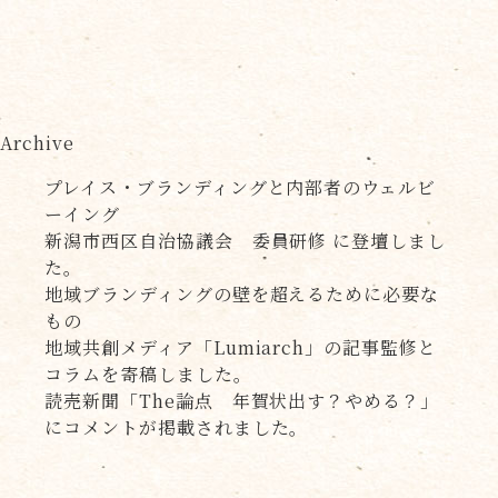
Archive
プレイス・ブランディングと内部者のウェルビ
ーイング
新潟市西区自治協議会 委員研修 に登壇しまし
た。
地域ブランディングの壁を超えるために必要な
もの
地域共創メディア「Lumiarch」の記事監修と
コラムを寄稿しました。
読売新聞「The論点 年賀状出す？やめる？」
にコメントが掲載されました。