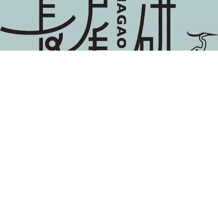
地域ブランディング,関係性マーケティング, 企業と
社会の協創
長尾雅信が主催する当研究グループでは，異分野の
研究者や企業，自治体，市民組織等と協働しなが
ら，リレーションシップ・デザイン（関係性のあり
方）の探究に取り組んでいます。
取材、プロジェクト連携などのお問い合わせは
当サイトの
お問い合わせフォーム
よりお寄せください。
(c) NAGAOKEN