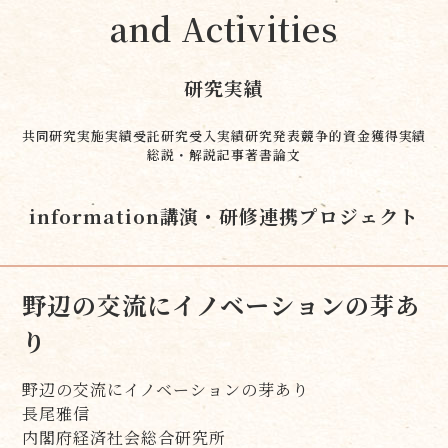
and Activities
研究実績
共同研究実施実績
受託研究受入実績
研究発表
競争的資金獲得実績
総説・解説記事
著書
論文
information
講演・研修
連携プロジェクト
野辺の交流にイノベーションの芽あ
り
野辺の交流にイノベーションの芽あり
長尾雅信
内閣府経済社会総合研究所