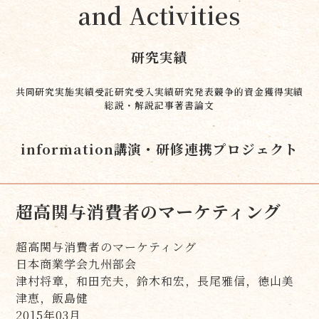
and Activities
研究実績
共同研究実施実績
受託研究受入実績
研究発表
競争的資金獲得実績
総説・解説記事
著書
論文
information
講演・研修
連携プロジェクト
超高関与消費者のマーケティング
超高関与消費者のマーケティング
日本商業学会九州部会
津村将章，和田充夫，鈴木和宏，長尾雅信，徳山美
津恵，飯島健
2015年03月