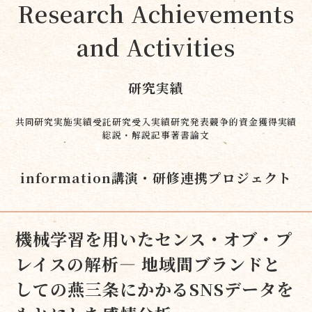
Research Achievements
and Activities
研究実績
共同研究実施実績
受託研究受入実績
研究発表
競争的資金獲得実績
総説・解説記事
著書
論文
information
講演・研修
連携プロジェクト
機械学習を用いたセンス・オブ・プ
レイスの解析― 地域間ブランドと
しての燕三条にかかるSNSデータを