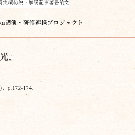
得実績
総説・解説記事
著書
論文
on
講演・研修
連携プロジェクト
光』
.172-174.