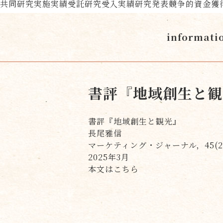
共同研究実施実績
受託研究受入実績
研究発表
競争的資金獲
informati
書評『地域創生と観
書評『地域創生と観光』
長尾雅信
マーケティング・ジャーナル，45(2)，p
2025年3月
本文はこちら