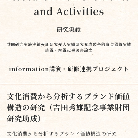
and Activities
研究実績
共同研究実施実績
受託研究受入実績
研究発表
競争的資金獲得実績
総説・解説記事
著書
論文
information
講演・研修
連携プロジェクト
文化消費から分析するブランド価値
構造の研究（吉田秀雄記念事業財団
研究助成）
文化消費から分析するブランド価値構造の研究