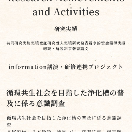
and Activities
研究実績
共同研究実施実績
受託研究受入実績
研究発表
競争的資金獲得実績
総説・解説記事
著書
論文
information
講演・研修
連携プロジェクト
循環共生社会を目指した浄化槽の普
及に係る意識調査
循環共生社会を目指した浄化槽の普及に係る意識調
査
長尾雅信，八木敏昭，勝見一生，荻野祐己，南雲航