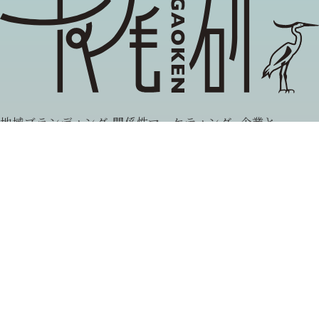
地域ブランディング,関係性マーケティング, 企業と
社会の協創
長尾雅信が主催する当研究グループでは，異分野の
研究者や企業，自治体，市民組織等と協働しなが
ら，リレーションシップ・デザイン（関係性のあり
方）の探究に取り組んでいます。
取材、プロジェクト連携などのお問い合わせは
当サイトの
お問い合わせフォーム
よりお寄せください。
(c) NAGAOKEN