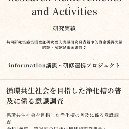
and Activities
研究実績
共同研究実施実績
受託研究受入実績
研究発表
競争的資金獲得実績
総説・解説記事
著書
論文
information
講演・研修
連携プロジェクト
循環共生社会を目指した浄化槽の普
及に係る意識調査
循環共生社会を目指した浄化槽の普及に係る意識調
査
令和4年度「第36回全国浄化槽技術研究集会」