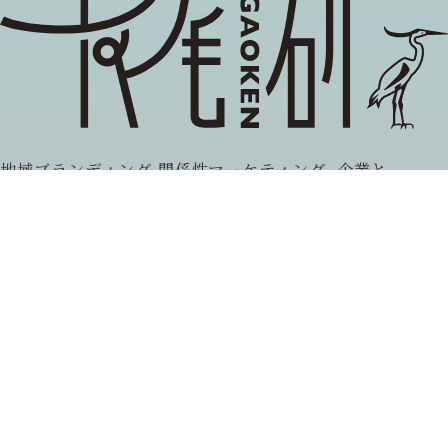
地域ブランディング,関係性マーケティング, 企業と
社会の協創
長尾雅信が主催する当研究グループでは，異分野の
研究者や企業，自治体，市民組織等と協働しなが
ら，リレーションシップ・デザイン（関係性のあり
方）の探究に取り組んでいます。
取材、プロジェクト連携などのお問い合わせは
当サイトの
お問い合わせフォーム
よりお寄せください。
(c) NAGAOKEN