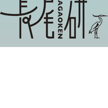
地域ブランディング,関係性マーケティング, 企業と
社会の協創
長尾雅信が主催する当研究グループでは，異分野の
研究者や企業，自治体，市民組織等と協働しなが
ら，リレーションシップ・デザイン（関係性のあり
方）の探究に取り組んでいます。
取材、プロジェクト連携などのお問い合わせは
当サイトの
お問い合わせフォーム
よりお寄せください。
(c) NAGAOKEN