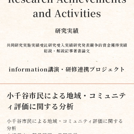
and Activities
研究実績
共同研究実施実績
受託研究受入実績
研究発表
競争的資金獲得実績
総説・解説記事
著書
論文
information
講演・研修
連携プロジェクト
小千谷市民による地域・コミュニテ
ィ評価に関する分析
小千谷市民による地域・コミュニティ評価に関する
分析