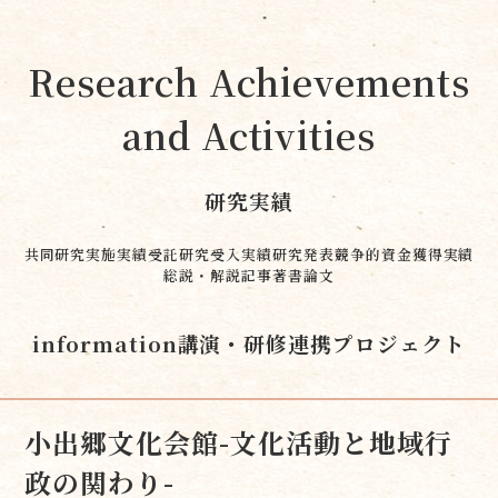
Research Achievements
and Activities
研究実績
共同研究実施実績
受託研究受入実績
研究発表
競争的資金獲得実績
総説・解説記事
著書
論文
information
講演・研修
連携プロジェクト
小出郷文化会館-文化活動と地域行
政の関わり-