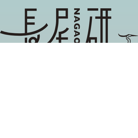
地域ブランディング,関係性マーケティング, 企業と
社会の協創
長尾雅信が主催する当研究グループでは，異分野の
研究者や企業，自治体，市民組織等と協働しなが
ら，リレーションシップ・デザイン（関係性のあり
方）の探究に取り組んでいます。
取材、プロジェクト連携などのお問い合わせは