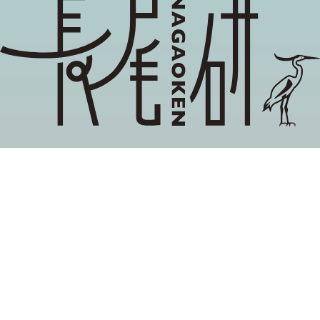
地域ブランディング,関係性マーケティング, 企業と
社会の協創
長尾雅信が主催する当研究グループでは，異分野の
研究者や企業，自治体，市民組織等と協働しなが
ら，リレーションシップ・デザイン（関係性のあり
方）の探究に取り組んでいます。
取材、プロジェクト連携などのお問い合わせは
当サイトの
お問い合わせフォーム
よりお寄せください。