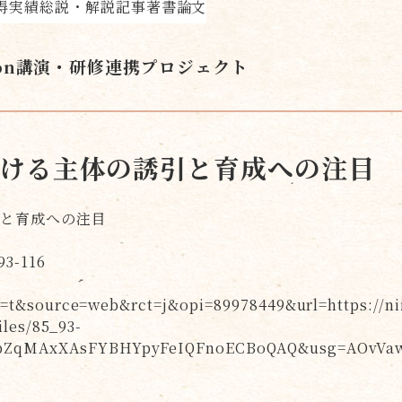
得実績
総説・解説記事
著書
論文
on
講演・研修
連携プロジェクト
ける主体の誘引と育成への注目
引と育成への注目
3-116
a=t&source=web&rct=j&opi=89978449&url=https://ni
iles/85_93-
pZqMAxXAsFYBHYpyFeIQFnoECBoQAQ&usg=AOvVaw