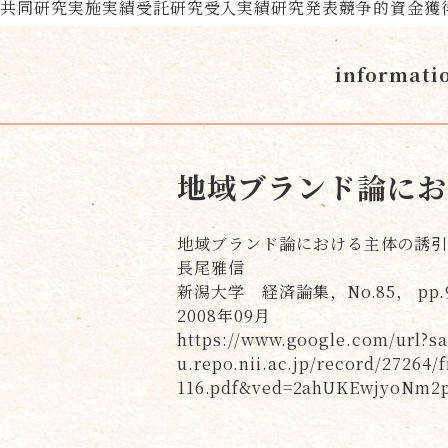
共同研究実施実績
受託研究受入実績
研究発表
競争的資金獲
informati
地域ブランド論にお
地域ブランド論における主体の誘
長尾雅信
新潟大学 経済論集，No.85， pp.9
2008年09月
https://www.google.com/url?s
u.repo.nii.ac.jp/record/27264/f
116.pdf&ved=2ahUKEwjyoNm2