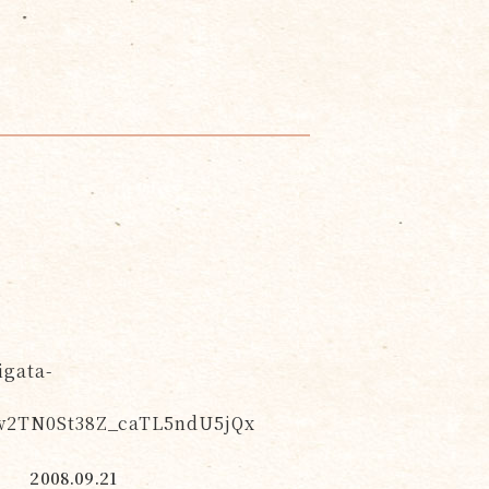
igata-
2TN0St38Z_caTL5ndU5jQx
2008.09.21