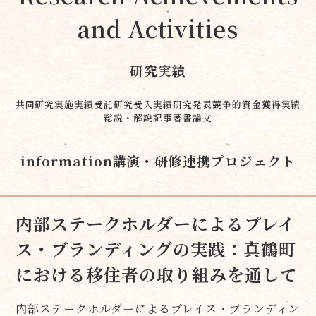
and Activities
研究実績
共同研究実施実績
受託研究受入実績
研究発表
競争的資金獲得実績
総説・解説記事
著書
論文
information
講演・研修
連携プロジェクト
内部ステークホルダーによるプレイ
ス・ブランディングの実践：真鶴町
における移住者の取り組みを通して
内部ステークホルダーによるプレイス・ブランディン