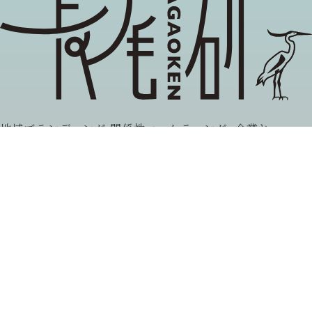
地域ブランディング,関係性マーケティング, 企業と
社会の協創
長尾雅信が主催する当研究グループでは，異分野の
研究者や企業，自治体，市民組織等と協働しなが
ら，リレーションシップ・デザイン（関係性のあり
方）の探究に取り組んでいます。
取材、プロジェクト連携などのお問い合わせは
当サイトの
お問い合わせフォーム
よりお寄せください。
(c) NAGAOKEN