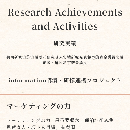
Research Achievements
and Activities
研究実績
共同研究実施実績
受託研究受入実績
研究発表
競争的資金獲得実績
総説・解説記事
著書
論文
information
講演・研修
連携プロジェクト
マーケティングの力
マーケティングの力– 最重要概念・理論枠組み集
恩藏直人・坂下玄哲編，有斐閣