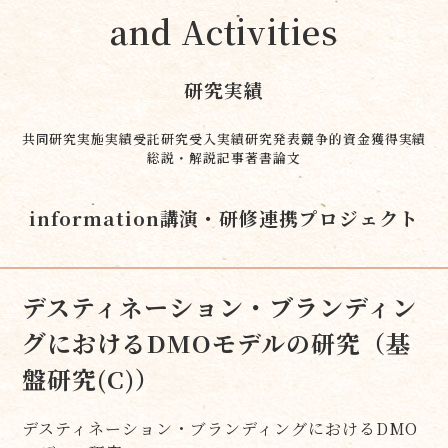
and Activities
研究実績
共同研究実施実績
受託研究受入実績
研究発表
競争的資金獲得実績
総説・解説記事
著書
論文
information
講演・研修
連携プロジェクト
デスティネーション・ブランディン
グにおけるDMOモデルの研究（基
盤研究(C)）
デスティネーション・ブランディングにおけるDMO