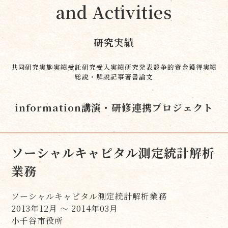
and Activities
研究実績
共同研究実施実績
受託研究受入実績
研究発表
競争的資金獲得実績
総説・解説記事
著書
論文
information
講演・研修
連携プロジェクト
ソーシャルキャピタル測定統計解析
業務
ソーシャルキャピタル測定統計解析業務
2013年12月 ～ 2014年03月
小千谷市役所